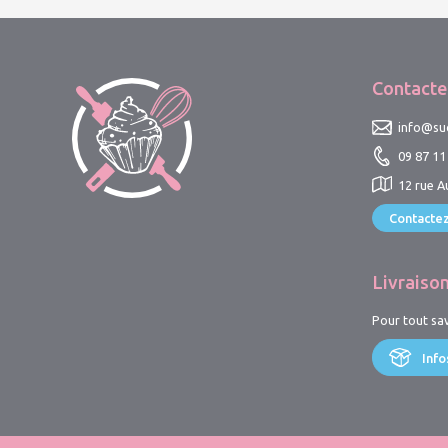
Contacte
info@suc
09 87 11
12 rue A
Contacte
Livraiso
Pour tout sav
Info