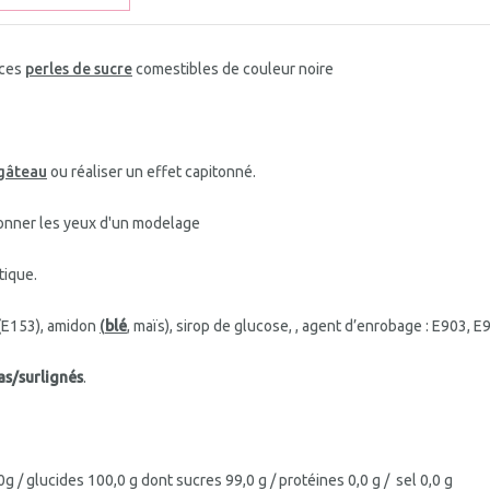
 ces
perles de sucre
comestibles de couleur noire
gâteau
ou réaliser un effet capitonné.
çonner les yeux d'un modelage
tique.
 (E153),
amidon
(
blé
, maïs), sirop de glucose, , agent d’enrobage : E903, E
as/surlignés
.
g / glucides 100,0 g dont sucres 99,0 g / protéines 0,0 g / sel 0,0 g