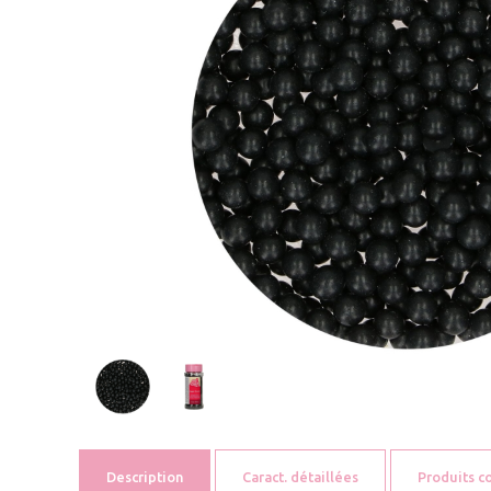
Description
Caract. détaillées
Produits 