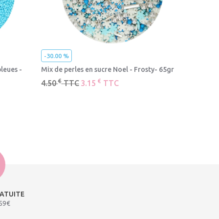
-30.00 %
-20.00 %
bleues -
Mix de perles en sucre Noel - Frosty- 65gr
Perles mo
60gr
€
€
4.50
TTC
3.15
TTC
€
4.20
T
RATUITE
 59€