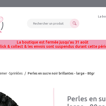
La bo
Rechercher un produit
La boutique est fermée jusqu'au 31 août
click & collect & les envois sont suspendus durant cette pér
emer -Sprinkles
/
Perles en sucre noir brillantes - large - 80gr
Perles en su