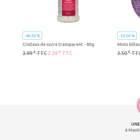
-40.00 %
-20.00 %
Cristaux de sucre transparent - 80g
Minis bille
€
€
€
3.99
TTC
2.39
TTC
3.50
TT
UNE
à Mante