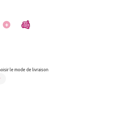
+
C
sir le mode de livraison
r