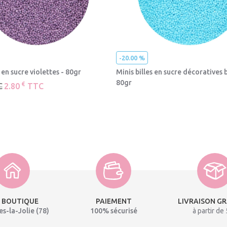
-20.00 %
s en sucre violettes - 80gr
Minis billes en sucre décoratives 
80gr
€
C
2.80
TTC
€
€
3.50
TTC
2.80
TTC
 BOUTIQUE
PAIEMENT
LIVRAISON G
s-la-Jolie (78)
100% sécurisé
à partir de