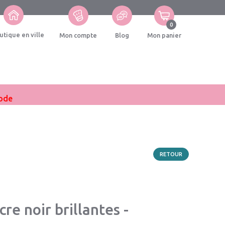
0
utique en ville
Mon compte
Blog
Mon panier
iode
RETOUR
cre noir brillantes -