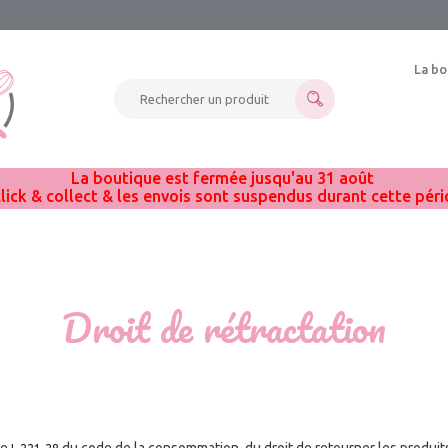
La bo
Rechercher un produit
La boutique est fermée jusqu'au 31 août
click & collect & les envois sont suspendus durant cette pér
Droit de rétractation