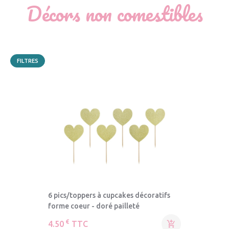
Décors non comestibles
FILTRES
6 pics/toppers à cupcakes décoratifs
forme coeur - doré pailleté
€
4.50
TTC
