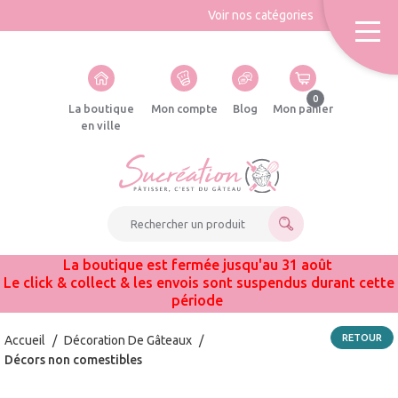
Voir nos catégories
0
La boutique
Mon compte
Blog
Mon panier
en ville
Rechercher un produit
La boutique est fermée jusqu'au 31 août
Le click & collect & les envois sont suspendus durant cette
période
RETOUR
Accueil
/
Décoration De Gâteaux
/
Décors non comestibles