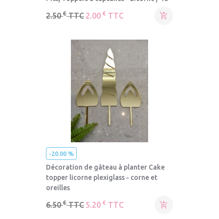
€
€
2.50
TTC
2.00
TTC

-20.00 %
Décoration de gâteau à planter Cake
topper licorne plexiglass - corne et
oreilles
€
€
6.50
TTC
5.20
TTC
