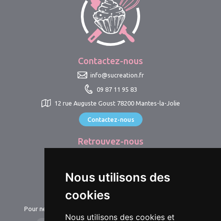
Contactez-nous
info@sucreation.fr
09 87 11 95 83
12 rue Auguste Goust 78200 Mantes-la-Jolie
Contactez-nous
Retrouvez-nous
@sucreation78
@sucreation_shop
Nous utilisons des
cookies
Newsletter
Pour ne manquer aucune nouveauté et suivre notre actualité.
Nous utilisons des cookies et