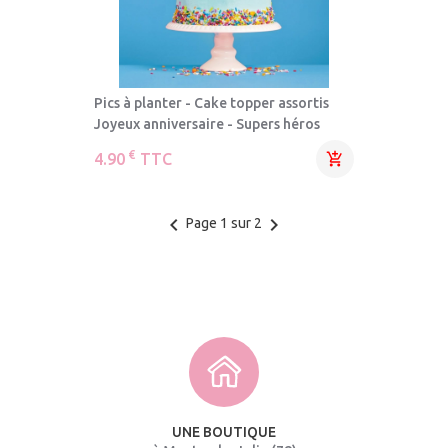
Pics à planter - Cake topper assortis
Joyeux anniversaire - Supers héros
€
4.90
TTC

keyboard_arrow_left
keyboard_arrow_right
Page 1 sur 2
UNE BOUTIQUE