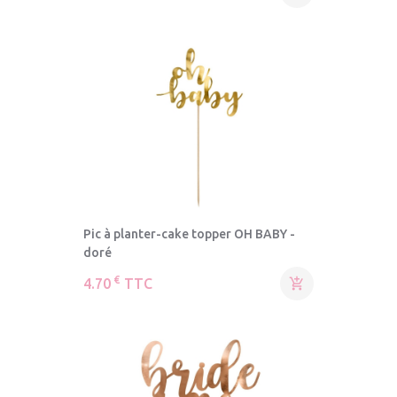
Pic à planter-cake topper OH BABY -
doré
€
4.70
TTC
