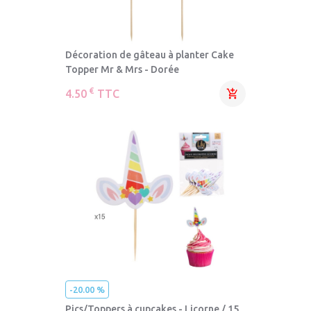
Décoration de gâteau à planter Cake
Topper Mr & Mrs - Dorée
€
4.50
TTC

-20.00 %
Pics/Toppers à cupcakes - Licorne / 15