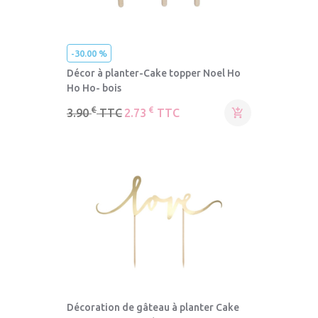
-30.00 %
Décor à planter-Cake topper Noel Ho
Ho Ho- bois
€
€
3.90
TTC
2.73
TTC

Décoration de gâteau à planter Cake