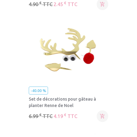
€
€
4.90
TTC
2.45
TTC

-40.00 %
Set de décorations pour gâteau à
planter Renne de Noel
€
€
6.99
TTC
4.19
TTC
