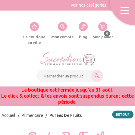
Voir nos catégories
0
La boutique
Mon compte
Blog
Mon panier
en ville
Rechercher un produit
La boutique est fermée jusqu'au 31 août
Le click & collect & les envois sont suspendus durant cette
période
RETOUR
Accueil
/
Alimentaire
/
Purées De Fruits