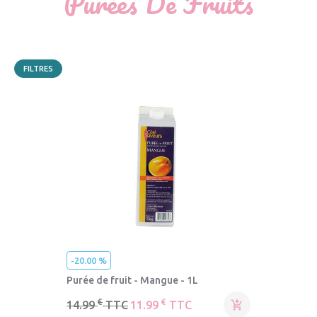
Purées De Fruits
FILTRES
-20.00 %
Purée de fruit - Mangue - 1L
€
€
14.99
TTC
11.99
TTC
