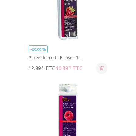
-20.00 %
Purée de fruit - Fraise - 1L
€
€
12.99
TTC
10.39
TTC
