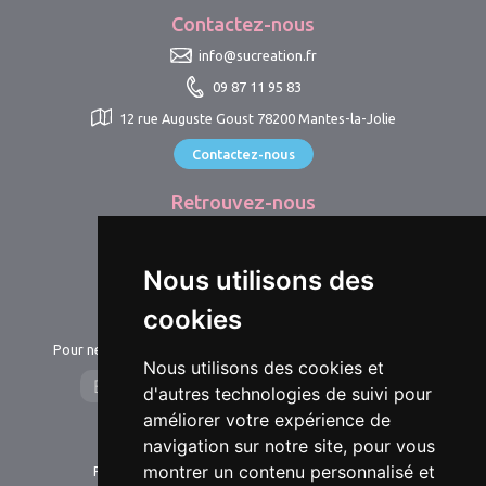
Contactez-nous
info@sucreation.fr
09 87 11 95 83
12 rue Auguste Goust 78200 Mantes-la-Jolie
Contactez-nous
Retrouvez-nous
@sucreation78
@sucreation_shop
Nous utilisons des
cookies
Newsletter
Pour ne manquer aucune nouveauté et suivre notre actualité.
Nous utilisons des cookies et
d'autres technologies de suivi pour
améliorer votre expérience de
Livraison
navigation sur notre site, pour vous
montrer un contenu personnalisé et
Pour tout savoir sur la livraison de vos produits.