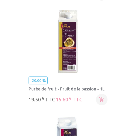
-20.00 %
Purée de fruit - Fruit de la passion - 1L
€
€
19.50
TTC
15.60
TTC
