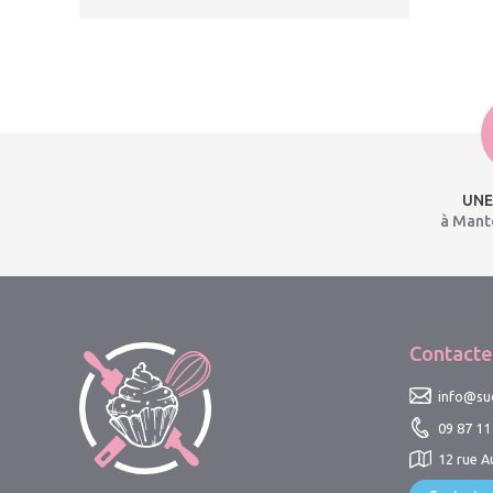
UNE
à Mante
Contacte
info@suc
09 87 11
12 rue A