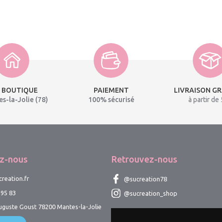
 BOUTIQUE
PAIEMENT
LIVRAISON G
s-la-Jolie (78)
100% sécurisé
à partir de
z-nous
Retrouvez-nous
reation.fr
@sucreation78
 95 83
@sucreation_shop
uguste Goust 78200 Mantes-la-Jolie