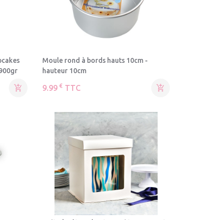
pcakes
Moule rond à bords hauts 10cm -
 900gr
hauteur 10cm
€

9.99
TTC
