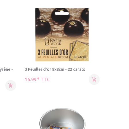
yrène -
3 Feuilles d'or 8x8cm - 22 carats
€
16.99
TTC

