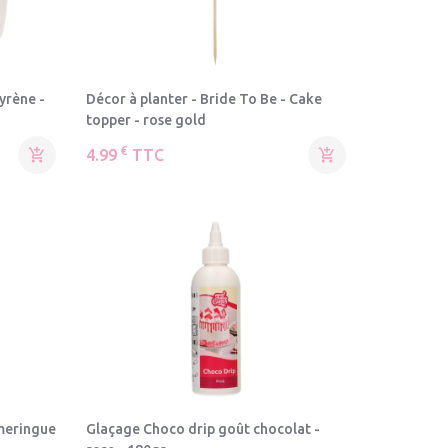
yrène -
Décor à planter - Bride To Be - Cake
topper - rose gold
€

4.99
TTC

 meringue
Glaçage Choco drip goût chocolat -