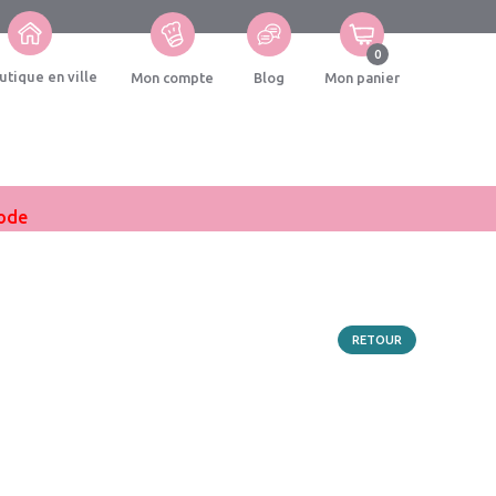
0
utique en ville
Mon compte
Blog
Mon panier
iode
RETOUR