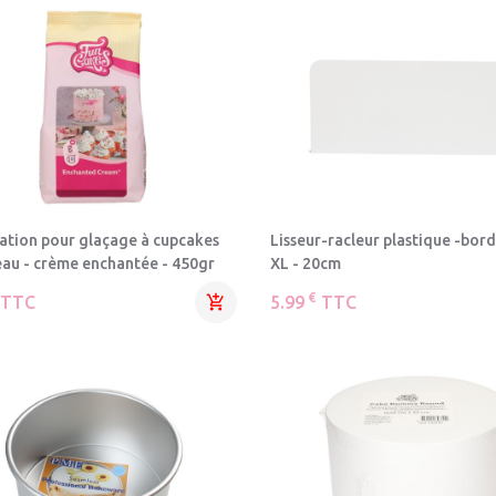
ation pour glaçage à cupcakes
Lisseur-racleur plastique -bords
eau - crème enchantée - 450gr
XL - 20cm
€
TTC

5.99
TTC