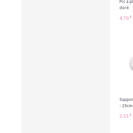
Pic à 
doré
€
4.70
Suppor
- 20cm
€
2.55