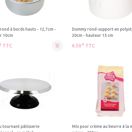
rond à bords hauts - 12,7cm -
Dummy rond-support en polyst
r 10cm
20cm - hauteur 15 cm
€
€
TTC

6.50
TTC
u tournant pâtisserie
Mix pour crème au beurre à la