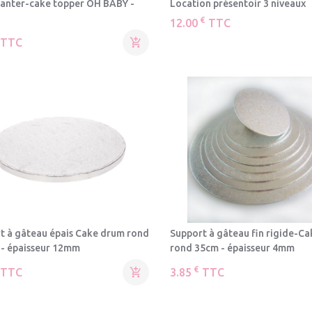
planter-cake topper OH BABY -
Location présentoir 3 niveaux
€
12.00
TTC
TTC

t à gâteau épais Cake drum rond
Support à gâteau fin rigide-C
 - épaisseur 12mm
rond 35cm - épaisseur 4mm
€
TTC

3.85
TTC