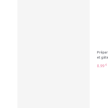
Prépar
et gât
€
8.99