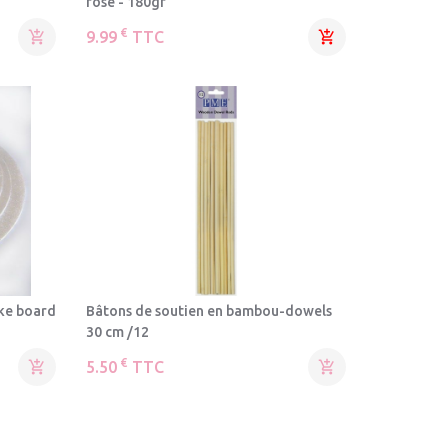
rose - 180gr
€

9.99
TTC

ake board
Bâtons de soutien en bambou-dowels
30 cm /12
€

5.50
TTC
