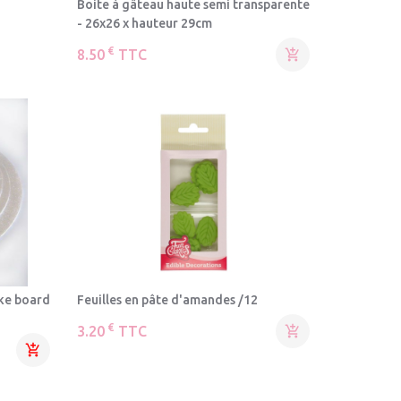
Boite à gâteau haute semi transparente
- 26x26 x hauteur 29cm
€
8.50
TTC

ake board
Feuilles en pâte d'amandes /12
€
3.20
TTC

