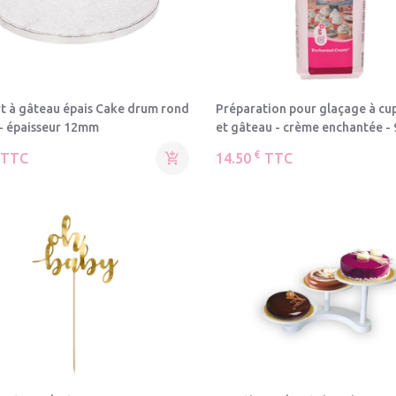
t à gâteau épais Cake drum rond
Préparation pour glaçage à cu
- épaisseur 12mm
et gâteau - crème enchantée -
€
TTC

14.50
TTC