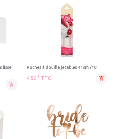
 lisse
Poches à douille jetables 41cm /10
€
4.50
TTC

