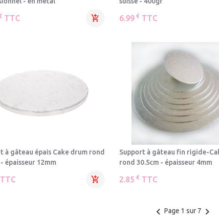
sionnel - en métal
suisse - 400gr
€
€
TTC

6.99
TTC
t à gâteau épais Cake drum rond
Support à gâteau fin rigide-C
 - épaisseur 12mm
rond 30.5cm - épaisseur 4mm
€
TTC

2.85
TTC
keyboard_arrow_left
keyboard_arrow_right
Page 1 sur 7