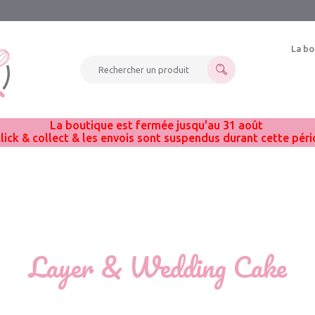
La bo
Rechercher un produit
La boutique est fermée jusqu'au 31 août
click & collect & les envois sont suspendus durant cette pér
Layer & Wedding Cake