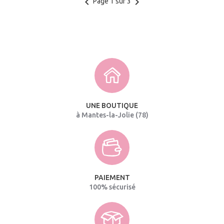
keyboard_arrow_left
keyboard_arrow_right
Page 1 sur 3
UNE BOUTIQUE
à Mantes-la-Jolie (78)
PAIEMENT
100% sécurisé