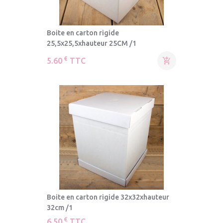
Boite en carton rigide
25,5x25,5xhauteur 25CM /1
€
5.60
TTC

Boite en carton rigide 32x32xhauteur
32cm /1
€
6.50
TTC