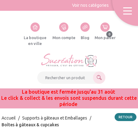
Voir nos catégories
0
La boutique
Mon compte
Blog
Mon panier
en ville
Rechercher un produit
La boutique est fermée jusqu'au 31 août
Le click & collect & les envois sont suspendus durant cette
période
RETOUR
Accueil
/
Supports à gâteaux et Emballages
/
Boîtes à gâteaux & cupcakes