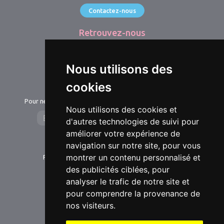
Contactez-nous
Retrouvez-nous
@sucreation78
@sucreation_shop
Nous utilisons des
cookies
Newsletter
Pour ne manquer aucune nouveauté et suivre notre actualité.
Nous utilisons des cookies et
d'autres technologies de suivi pour
améliorer votre expérience de
Livraison
navigation sur notre site, pour vous
montrer un contenu personnalisé et
Pour tout savoir sur la livraison de vos produits.
des publicités ciblées, pour
Infos sur la livraison
analyser le trafic de notre site et
pour comprendre la provenance de
Paiement
nos visiteurs.
Paiement 100% sécurisé via 3D Secure